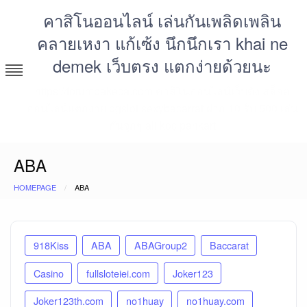
Skip
คาสิโนออนไลน์ เล่นกันเพลิดเพลิน
to
คลายเหงา แก้เซ้ง นึกนึกเรา khai ne
content
demek เว็บตรง แตกง่ายด้วยนะ
https://forumbakeca.com คาสิโนออนไลน์เว็บดัง สล็อต
ออนไลน์แตกง่าย pgslot sexybacarrat ฝาก 10 รับ 500 เล่น
กันจุกๆ ali koç pankart
ABA
HOMEPAGE
ABA
918Kiss
ABA
ABAGroup2
Baccarat
Casino
fullsloteiei.com
Joker123
Joker123th.com
no1huay
no1huay.com