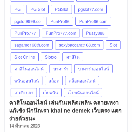
PG
PG Slot
PGSlot
pgslot77.com
pgslot9999.co
PunPro66
PunPro66.com
PunPro777
PunPro777.com
Pussy888
sagame168th.com
sexybaccarat168.com
Slot
Slot Online
Slotxo
คาสิโน
คาสิโนออนไลน์
บาคาร่า
บาคาร่าออนไลน์
พนันออนไลน์
สล็อต
สล็อตออนไลน์
เกมยิงปลา
เว็บพนัน
เว็บพนันออนไลน์
คาสิโนออนไลน์ เล่นกันเพลิดเพลิน คลายเหงา
แก้เซ้ง นึกนึกเรา khai ne demek เว็บตรง แตก
ง่ายด้วยนะ
Posted
14 มีนาคม 2023