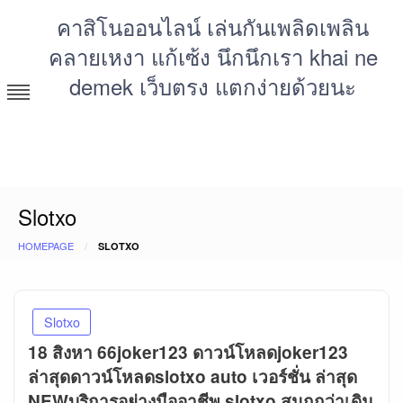
Skip
คาสิโนออนไลน์ เล่นกันเพลิดเพลิน
to
คลายเหงา แก้เซ้ง นึกนึกเรา khai ne
content
demek เว็บตรง แตกง่ายด้วยนะ
https://forumbakeca.com คาสิโนออนไลน์เว็บดัง สล็อต
ออนไลน์แตกง่าย pgslot sexybacarrat ฝาก 10 รับ 500 เล่น
กันจุกๆ ali koç pankart
Slotxo
HOMEPAGE
SLOTXO
Slotxo
18 สิงหา 66joker123 ดาวน์โหลดjoker123
ล่าสุดดาวน์โหลดslotxo auto เวอร์ชั่น ล่าสุด
NEWบริการอย่างมืออาชีพ slotxo สนุกกว่าเดิม