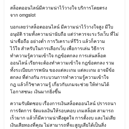
สล็อตออนไลน์
มี
ความน่าไว้วางใจ
บริการ
โดยตรง
จาก
omgslot
บอก
เลย
ว่า
สล็อตออนไลน์
มี
ความน่าไว้วางใจ
สูง
มี
ใบ
อนุมัติ
รวมทั้ง
ความน่านับถือ
แต่ว่า
ควรจะระวัง
เว็บ
ที่
ไม่
น่าเชื่อ
ถือ
อย่างต่ำ
การวิเคราะห์
รีวิว
แล้วก็
ความ
ไว้ใจ
สำหรับในการ
เลือก
เว็บ
เพื่อ
การ
เล่น
วิธีการ
ทำ
ความรู้ความเข้าใจ
กฎ
ข้อตกลง
การ
เล่น
สล็อต
ออนไลน์
เรียก
จะต้อง
ทำความเข้าใจ
กฎ
ข้อตกลง
รวม
ทั้ง
ระเบียบการ
พนัน
ของ
แต่ละ
เกม
แต่ละ
เกม
อาจมี
ข้อ
ตกลง
ที่
ต่างกัน
กระบวนการทำ
ความรู้ความเข้าใจ
กฎ
แล้วก็
วิชาความรู้
เกี่ยวกับ
เกม
จะ
ช่วย
ให้ท่าน
ได้
โอกาส
ชนะ
เงิน
มากยิ่งขึ้น
ความรับผิดชอบ
เรื่องการเงิน
สล็อตออนไลน์
ปรารถนา
การจัดการ
จัดแจง
เงิน
ให้รอบคอบ
เกม
ส
ล็อต
สามารถ
เร็วมาก
แล้วก็
มี
ความน่าดึงดูดใจ
การ
ตั้งงบ
และไม่
เสีย
เงินเสียทอง
ที่
คุณ
ไม่สามารถที่จะ
สูญเสีย
ได้
เป็นสิ่ง