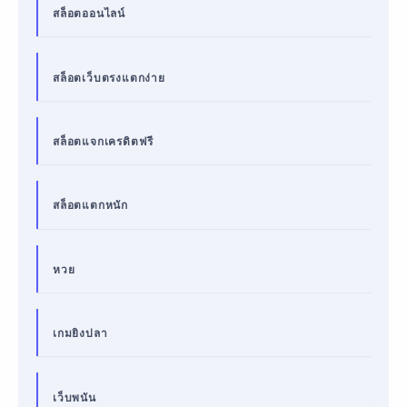
สล็อตออนไลน์
สล็อตเว็บตรงแตกง่าย
สล็อตแจกเครดิตฟรี
สล็อตแตกหนัก
หวย
เกมยิงปลา
เว็บพนัน