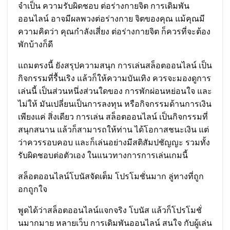
จำเป็น
ความรับผิดชอบ
ต่อร่างกาย
จิต
การเดิมพัน
ออนไลน์
อาจมี
ผลพวง
ต่อร่างกาย
จิต
ของ
คุณ
แม้
คุณ
มี
ความคิดว่า
คุณ
กำลัง
เสี่ยง
ต่อร่างกาย
จิต
ก็
ควรที่จะต้อง
พัก
บ้างก็ดี
แถม
ตรงนี้
ยัง
สรุปความ
สนุก
การ
เล่น
สล็อตออนไลน์
เป็น
กิจกรรม
ที่
รื้นเริง
แล้วก็
ให้ความบันเทิง
ควรจะ
มองดู
การ
เล่น
นี้
เป็น
ส่วนหนึ่งส่วนใด
ของ
การพักผ่อนหย่อนใจ
และ
ไม่
ให้
มัน
เปลี่ยนเป็น
การลงทุน
หรือ
กิจกรรม
ด้านการเงิน
เพียงแค่
สิ่งเดียว
การ
เล่น
สล็อตออนไลน์
เป็น
กิจกรรม
ที่
สนุกสนาน
แล้วก็
สามารถ
ให้ท่าน
ได้โอกาส
ชนะ
เงิน
แต่
ว่า
ควรรอบคอบ
และก็
เล่น
อย่าง
มีสติสัมปชัญญะ
รวมทั้ง
รับผิดชอบ
ต่อตัว
เอง
ใน
แนวทางการ
การ
เล่น
เกม
นี้
สล็อตออนไลน์
โบนัส
จัด
เต็ม
โปรโมชั่น
มาก
ลู่ทาง
ที่
ถูก
อกถูกใจ
พูดได้ว่า
สล็อตออนไลน์
แจก
จริง
โบนัส
แล้วก็
โปรโมชั่
น
มากมาย
หลาย
เว็บ
การเดิมพัน
ออนไลน์
สนใจ
กับ
ผู้
เล่น