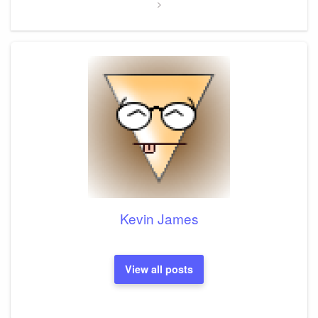
Kevin James
View all posts