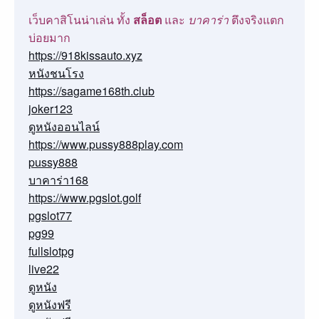
เว็บคาสิโนน่าเล่น ทั้ง
สล็อต
และ
บาคาร่า
ตึงจริงแตก
บ่อยมาก
https://918kissauto.xyz
หนังชนโรง
https://sagame168th.club
joker123
ดูหนังออนไลน์
https://www.pussy888play.com
pussy888
บาคาร่า168
https://www.pgslot.golf
pgslot77
pg99
fullslotpg
live22
ดูหนัง
ดูหนังฟรี