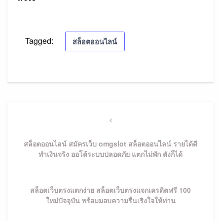
Tagged:
สล็อตออนไลน์
แนะแนว
เรื่อง
Previous
Post
สล็อตออนไลน์ สมัครเว็บ omgslot สล็อตออนไลน์ รายได้ดี
ทำเงินจริง ออโต้ระบบปลอดภัย แตกไม่พัก ตังก็ได้
Next
สล็อตเว็บตรงแตกง่าย สล็อตเว็บตรงแจกเครดิตฟรี 100
Post
ใหม่ปัจจุบัน พร้อมมอบความรื่นเริงใจให้ท่าน