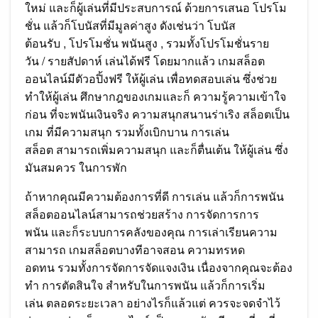
ใหม่
และก็
ผู้
เล่น
ที่
มีประสบการณ์
ด้วย
การ
เสนอ
โปรโม
ชั่น
แล้วก็
โบนัส
ที่
มีมูล
ค่า
สูง
ดังเช่นว่า
โบนัส
ต้อนรับ
,
โปรโมชั่น
พนัน
สูง
,
รวมทั้ง
โปรโมชั่น
ราย
วัน
/
รายสัปดาห์
เล่น
ได้
ฟรี
โดยมาก
แล้ว
เกม
สล็อต
ออนไลน์
มีตั
วอ
ปิ้ง
ฟรี
ให้
ผู้
เล่น
เพื่อ
ทดสอบ
เล่น
ซึ่ง
ช่วย
ทำให้
ผู้
เล่น
ศึกษา
กฎ
ของ
เกม
และก็
ความรู้ความเข้าใจ
ก่อน
ที่จะ
พนัน
เงิน
จริง
ความสนุกสนานร่าเริง
ส
ล็อต
เป็น
เกม
ที่
มี
ความสนุก
รวมทั้ง
เบิกบาน
การ
เล่น
ส
ล็อต
สามารถ
เพิ่ม
ความสนุก
และก็
ตื่นเต้น
ให้
ผู้
เล่น
ซึ่ง
มัน
สมควร
ในการ
พัก
ถ้าหาก
คุณ
มี
ความต้องการ
ที่
ดี
การ
เล่น
แล้วก็
การพนัน
สล็อตออนไลน์
สามารถ
ช่วย
สร้าง
การจัดการ
การ
พนัน
และก็
ระบบ
การคลัง
ของ
คุณ
การเล่าเรียน
ความ
สามารถ
เกม
ส
ล็อต
บางทีอาจ
สอน
ความทรหด
อดทน
รวมทั้ง
การจัดการ
จัดแจง
เงิน
เนื่องจาก
คุณ
จะต้อง
ทำ
การตัดสินใจ
สำหรับในการ
พนัน
แล้วก็
การเริ่ม
เล่น
ตลอดระยะเวลา
อย่างไรก็แล้วแต่
ควรจะ
จดจำไว้