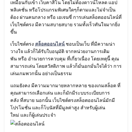
เหมือน
กับ
เข้า
เว็บ
คาสิโน
โดย
ไม่ต้อง
ดาวน์โหลด
แอ
ป
พลิ
เค
ชั่น
หรือ
โปรแกรม
พิเศษ
ใดๆก็ตาม
และไม่
จำเป็น
ต้อง
ผ่าน
คนกลาง
หรือ
เอเจนซี่
การ
เล่น
สล็อตออนไลน์
ที่
เว็บไซต์
ตรง
มี
ความสบาย
สบาย
รวมทั้ง
เร็วทันใจ
มากยิ่ง
ขึ้น
เว็บไซต์
ตรง
สล็อตออนไลน์
ชอบ
เป็น
เว็บ
ที่
มี
ความน่า
วางใจ
แล้วก็
ได้รับ
ใบอนุมัติ
จาก
หน่วยงาน
การเดิม
พัน
หรือ
อำนวยการ
ควบคุม
ที่
เกี่ยวเนื่อง
โดยเหตุนี้
คุณ
สามารถ
เล่น
โดยสวัสดิภาพ
แล้วก็
มั่นอกมั่นใจ
ได้
ว่า
การ
เล่น
เกม
พวกนั้น
อย่างเป็นธรรม
แถม
ยังคง
มี
ความมากมายหลากหลาย
ของ
เกม
ส
ล็อต
ที่
คุณ
สามารถ
เลือก
เล่น
และก็
มัก
มีระบบระเบียบ
การ
คลัง
ที่
สบาย
นอกนั้น
เว็บไซต์
ตรง
สล็อตออนไลน์
มัก
มี
โปรโมชั่น
และก็
โบนัส
ที่
มีมูล
ค่า
สูง
สำหรับ
ผู้
เล่น
ใหม่
และก็
ผู้
เล่น
ประจำ