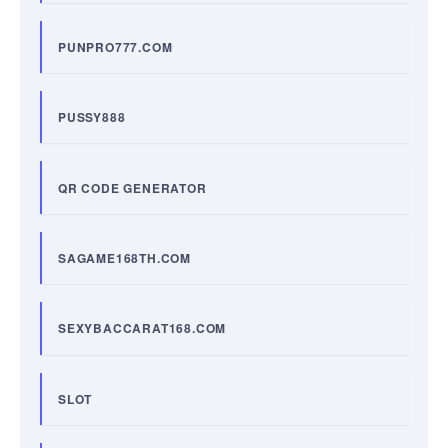
PUNPRO777.COM
PUSSY888
QR CODE GENERATOR
SAGAME168TH.COM
SEXYBACCARAT168.COM
SLOT