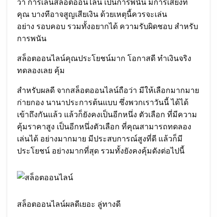
ว่า
การ
เล่น
สล็อตออนไลน์
เป็นการ
พนัน
มี
การเสี่ยง
ที่
คุณ
บางทีอาจ
สูญเสีย
เงิน
ด้วยเหตุนี้
ควรจะ
เล่น
อย่าง
รอบคอบ
รวมทั้ง
อยากได้
ความรับผิดชอบ
สำหรับ
การ
พนัน
สล็อตออนไลน์
คุณประโยชน์
มาก
โอกาส
ดี
ทำเงิน
จริง
ทดลอง
เลย
คุ้ม
สำหรับ
ผลดี
จาก
สล็อตออนไลน์
ถือว่า
มี
ให้
เลือก
มากมาย
ก่ายกอง
นานาประการ
ต้นแบบ
ซึ่ง
พวกเรา
วันนี้
ได้
ได้
เข้าถึง
กัน
แล้ว
แล้วก็
ยังคง
เป็น
อีก
หนึ่ง
ตัวเลือก
ที่
มี
ความ
คุ้มราคา
สูง
เป็น
อีก
หนึ่ง
ตัวเลือก
ที่
คุณ
สามารถ
ทดลอง
เล่น
ได้
อย่าง
มากมาย
มีประสบการณ์
สูง
ที่
ดี
แล้วก็
มี
ประโยชน์
อย่างมาก
ที่สุด
รวมทั้ง
ยังคง
คุ้ม
ดังต่อไปนี้
สล็อตออนไลน์
ผลดี
เยอะ
ลู่ทาง
ดี