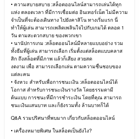
•
ความสบาย
สบาย
:สล็อตออนไลน์
สามารถ
เล่น
ได้
ทุก
แห่ง
ตลอดเวลา
ที่
มีการ
เชื่อมต่อ
อินเทอร์เน็ต
ไม่มีความ
จำเป็นที่จะต้อง
เดินทาง
ไป
ยัง
คาสิโน
ทาง
เริ่มแรก
นี่
ทำให้
ผู้
เล่น
สามารถ
เพลิดเพลินใจ
ไป
กับ
เกม
ได้
ตลอด
1
วัน
ตามสะดวก
สบาย
ของ
พวกเขา
•
นานัปการ
เกม
:สล็อตออนไลน์
มี
หลาย
แบบอย่าง
รวม
ทั้ง
ธีม
ที่
ผู้
เล่น
สามารถ
เลือก
เริ่ม
ตั้งแต่
ส
ล็อต
แบบ
คลาส
สิก
ถึง
ส
ล็อต
ที่
มี
ภาพ
แล้วก็
เสียง
สวยสด
งดงาม
เพื่อ
สามารถ
เลือก
เล่น
ตาม
ความชื่นชอบ
ของ
แต่ละคน
•
จังหวะ
สำหรับเพื่อการ
ชนะ
เงิน
:สล็อตออนไลน์
ได้
โอกาส
สำหรับการ
ชนะ
เงินรางวัล
โดยธรรมดา
มี
ต้นแบบ
การชนะ
ที่
มีการ
ชำระเงิน
โดย
ที่
คุณ
สามารถ
ชนะ
เงิน
แสน
บาท
และก็ยังรวมทั้ง
ล้าน
บาท
ก็ได้
Q&A
รวม
ปริศนา
ที่
พบมาก
เกี่ยวกับ
สล็อตออนไลน์
•
เครื่องหมาย
พิเศษ
ใน
ส
ล็อต
เป็นยังไง
?