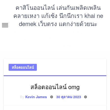
Skip
คาสิโนออนไลน์ เล่นกันเพลิดเพลิน
to
คลายเหงา แก้เซ้ง นึกนึกเรา khai ne
content
demek เว็บตรง แตกง่ายด้วยนะ
https://forumbakeca.com คาสิโนออนไลน์เว็บดัง สล็อต
ออนไลน์แตกง่าย pgslot sexybacarrat ฝาก 10 รับ 500 เล่น
กันจุกๆ ali koç pankart
สล็อตออนไลน์
สล็อตออนไลน์ omg
Posted
By
Kevin James
30 ตุลาคม 2023
on