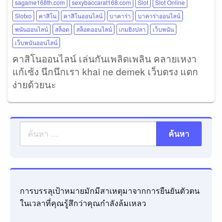
sagame168th.com
sexybaccarat168.com
Slot
Slot Online
Slotxo
คาสิโน
คาสิโนออนไลน์
บาคาร่า
บาคาร่าออนไลน์
พนันออนไลน์
สล็อต
สล็อตออนไลน์
เกมยิงปลา
เว็บพนัน
เว็บพนันออนไลน์
คาสิโนออนไลน์ เล่นกันเพลิดเพลิน คลายเหงา
แก้เซ้ง นึกนึกเรา khai ne demek เว็บตรง แตก
ง่ายด้วยนะ
การบรรลุเป้าหมายมักมีสาเหตุมาจากการยืนยันตัวตน
ในเวลาที่คุณรู้สึกว่าคุณกำลังล้มเหลว