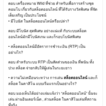
ตอบ
เครื่องหมาย
Wild
ที่
ช่วย
สำหรับเพื่อการ
สร้าง
ชุด
คอม
โบ
เกี่ยวกับ
สล็อตออนไลน์
ที่
ได้รับ
รางวัล
พิเศษ
ที่
จัด
เต็ม
เจริญ
เป็นประโยชน์
•
มี
โบนัส
ใน
สล็อตออนไลน์
หรือเปล่า
?
ตอบ
มี
โบนัส
สุด
พิเศษ
อย่างแน่แท้
กับ
ระบบ
สล็อต
ออนไลน์
มัก
มี
โบนัส
เกม
และก็
รอบ
โบนัส
พิเศษ
• สล็อตออนไลน์
มี
อัตรา
การ
ชำระเงิน
(RTP)
เป็น
อย่างไร
?
ตอบ
สำหรับ
ระบบ
RTP
เป็นสัด
ส่วน
ของ
เงิน
ที่
พนัน
ทั้ง
ปวง
ส
ล็อต
จ่าย
กลับ
ให้
ผู้
เล่น
ใน
ระยะยาว
•
ความไม่เหมือน
ระหว่าง
การ
เล่น
สล็อตออนไลน์
และก็
ส
ล็อต
ใน
คาสิโน
แบบ
เริ่มแรก
เป็นอย่างไร
?
ตอบ
มองเห็น
ได้
อย่างแจ่มแจ้ง
ว่า
“สล็อตออนไลน์”
นั้น
จะ
เล่น
ผ่าน
อินเตอร์เน็ต
,
ส่วน
ส
ล็อต
ใน
คาสิโน
เล่น
ที่
สถาน
ที่
จริง